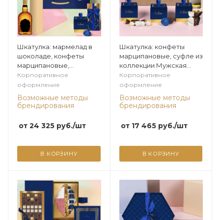
Шкатулка: мармелад в
Шкатулка: конфеты
шоколаде, конфеты
марципановые, суфле из
марципановые,
коллекции Мужская
сухофрукты в шоколаде
коллекция
Корпоративное
Корпоративное
из коллекции Мужская
оформление
оформление
коллекция
Возможные методы
Возможные методы
брендирования
брендирования
от
24 325
руб.
/шт
от
17 465
руб.
/шт
В КОРЗИНУ
В КОРЗИНУ