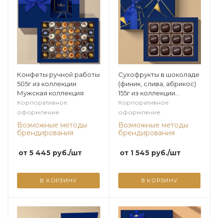
Конфеты ручной работы
Сухофрукты в шоколаде
505г из коллекции
(финик, слива, абрикос)
Мужская коллекция
155г из коллекции
Мужская коллекция
Корпоративное
Корпоративное
оформление
оформление
Возможные методы
Возможные методы
брендирования
брендирования
от
5 445
руб.
/шт
от
1 545
руб.
/шт
В КОРЗИНУ
В КОРЗИНУ