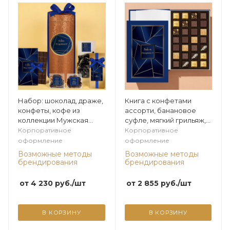
Набор: шоколад, драже,
Книга с конфетами
конфеты, кофе из
ассорти, банановое
коллекции Мужская
суфле, мягкий грильяж,
коллекция
мармелад
Корпоративное
Корпоративное
апельсиновый 270г из
оформление
оформление
коллекции Мужская
Возможные методы
Возможные методы
коллекция
брендирования
брендирования
от
4 230
руб.
/шт
от
2 855
руб.
/шт
В КОРЗИНУ
В КОРЗИНУ