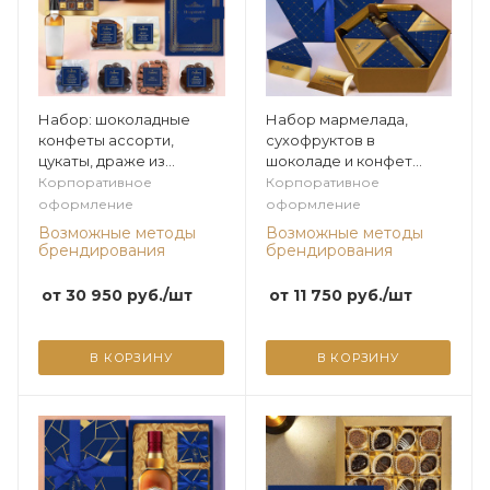
Набор: шоколадные
Набор мармелада,
конфеты ассорти,
сухофруктов в
цукаты, драже из
шоколаде и конфет
коллекции Мужская
марципановых 690г из
Корпоративное
Корпоративное
коллекция
коллекции Мужская
оформление
оформление
коллекция
Возможные методы
Возможные методы
брендирования
брендирования
от
30 950
руб.
/шт
от
11 750
руб.
/шт
В КОРЗИНУ
В КОРЗИНУ