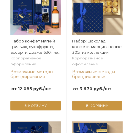
Набор конфет мягкий
Набор: шоколад,
грильяж, сухофрукты,
конфеты марципановые
ассорти, драже 630г из
305г из коллекции
коллекции Мужская
Мужская коллекция
Корпоративное
Корпоративное
коллекция
оформление
оформление
Возможные методы
Возможные методы
брендирования
брендирования
от
12 085
руб.
/шт
от
3 670
руб.
/шт
В КОРЗИНУ
В КОРЗИНУ