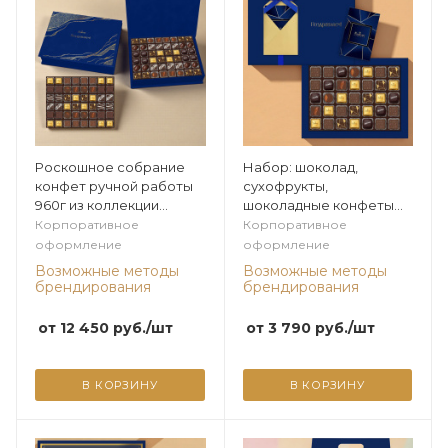
Роскошное собрание
Набор: шоколад,
конфет ручной работы
сухофрукты,
960г из коллекции
шоколадные конфеты
Мужская коллекция
"Ассорти" 355г из
Корпоративное
Корпоративное
коллекции Мужская
оформление
оформление
коллекция
Возможные методы
Возможные методы
брендирования
брендирования
от
12 450
руб.
/шт
от
3 790
руб.
/шт
В КОРЗИНУ
В КОРЗИНУ