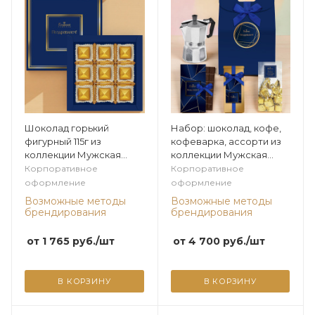
Шоколад горький
Набор: шоколад, кофе,
фигурный 115г из
кофеварка, ассорти из
коллекции Мужская
коллекции Мужская
коллекция
коллекция
Корпоративное
Корпоративное
оформление
оформление
Возможные методы
Возможные методы
брендирования
брендирования
от
1 765
руб.
/шт
от
4 700
руб.
/шт
В КОРЗИНУ
В КОРЗИНУ