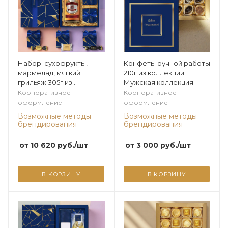
Набор: сухофрукты,
Конфеты ручной работы
мармелад, мягкий
210г из коллекции
грильяж 305г из
Мужская коллекция
коллекции Мужская
Корпоративное
Корпоративное
коллекция
оформление
оформление
Возможные методы
Возможные методы
брендирования
брендирования
от
10 620
руб.
/шт
от
3 000
руб.
/шт
В КОРЗИНУ
В КОРЗИНУ