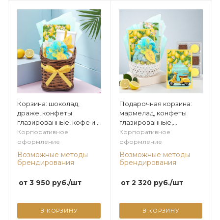
Корзина: шоколад,
Подарочная корзина:
драже, конфеты
мармелад, конфеты
глазированные, кофе из
глазированные,
коллекции Лимонная
конфеты "Ассорти" из
Корпоративное
Корпоративное
коллекции Лимонная
оформление
оформление
Возможные методы
Возможные методы
брендирования
брендирования
от
3 950
руб.
/шт
от
2 320
руб.
/шт
В КОРЗИНУ
В КОРЗИНУ