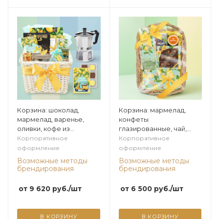
Корзина: шоколад,
Корзина: мармелад,
мармелад, варенье,
конфеты
оливки, кофе из
глазированные, чай,
коллекции Лимонная
варенье из коллекции
Корпоративное
Корпоративное
Лимонная
оформление
оформление
Возможные методы
Возможные методы
брендирования
брендирования
от
9 620
руб.
/шт
от
6 500
руб.
/шт
В КОРЗИНУ
В КОРЗИНУ