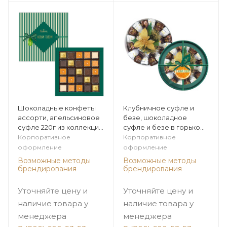
Шоколадные конфеты
Клубничное суфле и
ассорти, апельсиновое
безе, шоколадное
суфле 220г из коллекции
суфле и безе в горьком
Цитрусовая зима
шоколаде 230г из
Корпоративное
Корпоративное
коллекции Цитрусовая
оформление
оформление
зима
Возможные методы
Возможные методы
брендирования
брендирования
Уточняйте цену и
Уточняйте цену и
наличие товара у
наличие товара у
менеджера
менеджера