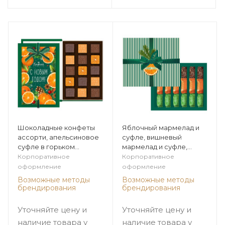
Шоколадные конфеты
Яблочный мармелад и
ассорти, апельсиновое
суфле, вишневый
суфле в горьком
мармелад и суфле,
шоколаде книга 130г из
апельсиновый
Корпоративное
Корпоративное
коллекции Цитрусовая
мармелад и суфле в
оформление
оформление
зима
горьком шоколаде 270г
Возможные методы
Возможные методы
из коллекции
брендирования
брендирования
Цитрусовая зима
Уточняйте цену и
Уточняйте цену и
наличие товара у
наличие товара у