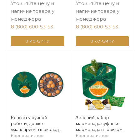
Уточняйте цену и
Уточняйте цену и
наличие товара у
наличие товара у
менеджера
менеджера
8 (800) 600-53-53
8 (800) 600-53-53
В КОРЗИНУ
В КОРЗИНУ
Конфеты ручной
Зеленый набор
работы, драже
мармелада суфле и
«мандарин» в шоколаде
мармелада в горьком
из коллекции
шоколаде 240г
Корпоративное
Корпоративное