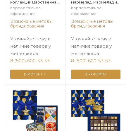
коллекции Царственная
мармелад, мармелад из
зима
коллекции Подарочная
Корпоративное
Корпоративное
посуда
оформление
оформление
Возможные методы
Возможные методы
брендирования
брендирования
Уточняйте цену и
Уточняйте цену и
наличие товара у
наличие товара у
менеджера
менеджера
8 (800) 600-53-53
8 (800) 600-53-53
В КОРЗИНУ
В КОРЗИНУ