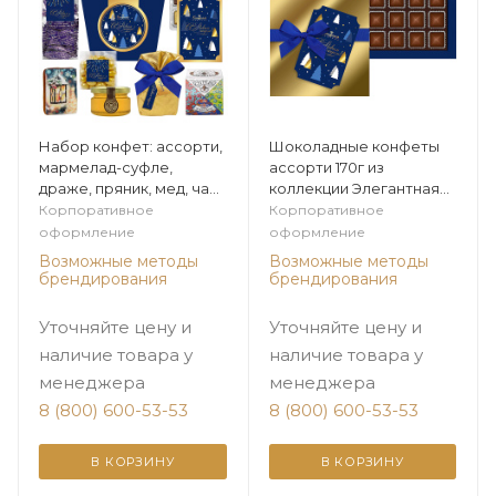
Набор конфет: ассорти,
Шоколадные конфеты
мармелад-суфле,
ассорти 170г из
драже, пряник, мед, чай
коллекции Элегантная
из коллекции
зима
Корпоративное
Корпоративное
Элегантная зима
оформление
оформление
Возможные методы
Возможные методы
брендирования
брендирования
Уточняйте цену и
Уточняйте цену и
наличие товара у
наличие товара у
менеджера
менеджера
8 (800) 600-53-53
8 (800) 600-53-53
В КОРЗИНУ
В КОРЗИНУ