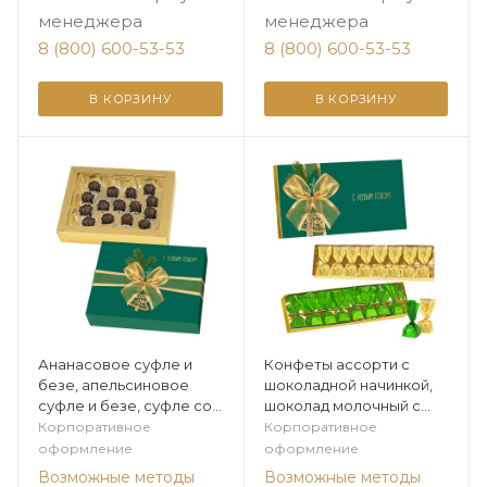
менеджера
менеджера
8 (800) 600-53-53
8 (800) 600-53-53
В КОРЗИНУ
В КОРЗИНУ
Ананасовое суфле и
Конфеты ассорти с
безе, апельсиновое
шоколадной начинкой,
суфле и безе, суфле со
шоколад молочный с
вкусом игристого и безе
миндалем 160г из
Корпоративное
Корпоративное
в горьком шоколаде 215г
коллекции Цитрусовая
оформление
оформление
из коллекции
зима
Возможные методы
Возможные методы