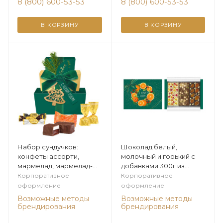
8 (800) 600-53-53
8 (800) 600-53-53
В КОРЗИНУ
В КОРЗИНУ
Набор сундучков:
Шоколад белый,
конфеты ассорти,
молочный и горький с
мармелад, мармелад-
добавками 300г из
суфле 250г из коллекции
коллекции Цитрусовая
Корпоративное
Корпоративное
Цитрусовая зима
зима
оформление
оформление
Возможные методы
Возможные методы
брендирования
брендирования