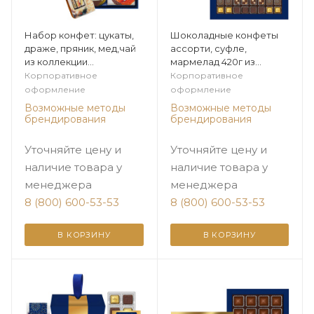
Набор конфет: цукаты,
Шоколадные конфеты
драже, пряник, мед,чай
ассорти, суфле,
из коллекции
мармелад 420г из
Элегантная зима
коллекции Элегантная
Корпоративное
Корпоративное
зима
оформление
оформление
Возможные методы
Возможные методы
брендирования
брендирования
Уточняйте цену и
Уточняйте цену и
наличие товара у
наличие товара у
менеджера
менеджера
8 (800) 600-53-53
8 (800) 600-53-53
В КОРЗИНУ
В КОРЗИНУ